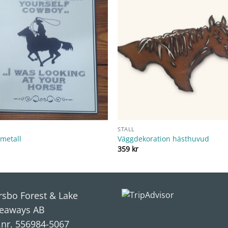
STALL
 metall
Väggdekoration hästhuvud
359
kr
rsbo Forest & Lake
eaways AB
.nr. 556984-5067