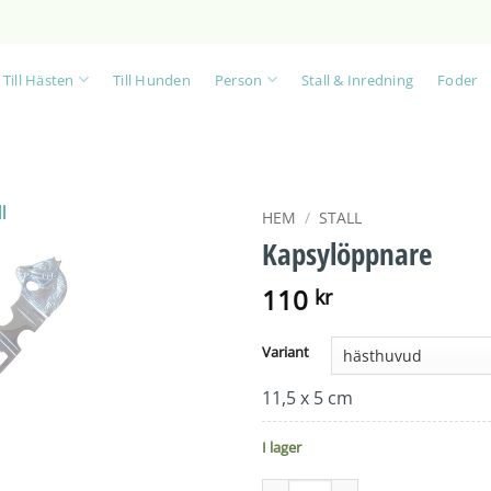
Till Hästen
Till Hunden
Person
Stall & Inredning
Foder
HEM
/
STALL
Kapsylöppnare
110
kr
Variant
11,5 x 5 cm
I lager
Kapsylöppnare mängd