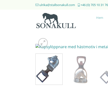
Skip
ulrika@stallsonakull.com
+46 (0) 705 10 31 76
to
content
Hem