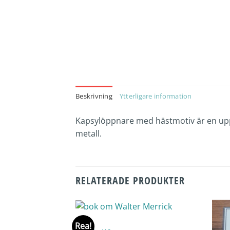
Beskrivning
Ytterligare information
Kapsylöppnare med hästmotiv är en uppsk
metall.
RELATERADE PRODUKTER
STALL
Rea!