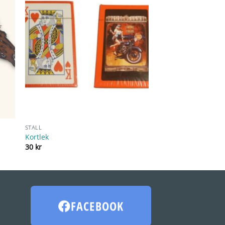
STALL
Kortlek
30
kr
FACEBOOK