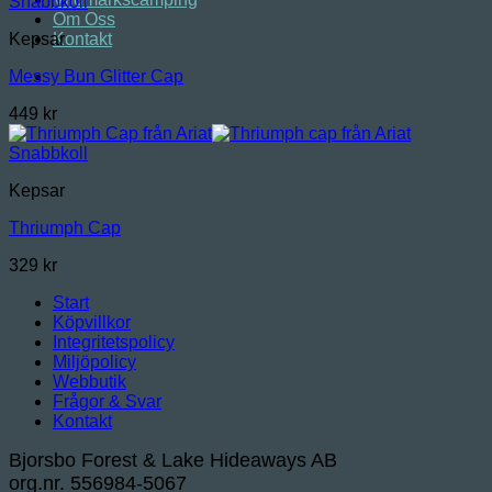
Snabbkoll
Om Oss
Kontakt
Kepsar
Messy Bun Glitter Cap
449
kr
Snabbkoll
Kepsar
Thriumph Cap
329
kr
Start
Köpvillkor
Integritetspolicy
Miljöpolicy
Webbutik
Frågor & Svar
Kontakt
Bjorsbo Forest & Lake Hideaways AB
org.nr. 556984-5067