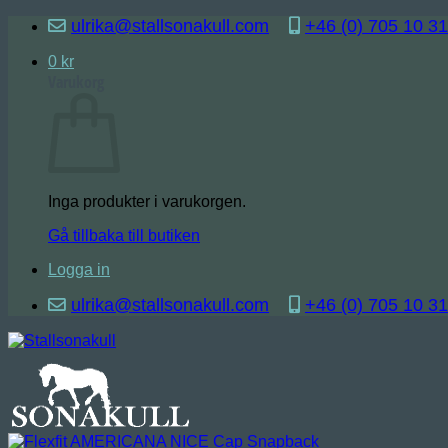
Skip
ulrika@stallsonakull.com
+46 (0) 705 10 31
to
content
0
kr
Varukorg
Inga produkter i varukorgen.
Gå tillbaka till butiken
Logga in
ulrika@stallsonakull.com
+46 (0) 705 10 31