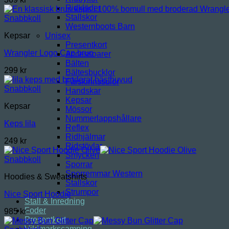
Ridkläder
Stallskor
Snabbkoll
Westernboots Barn
Unisex
Kepsar
Presentkort
Wrangler Logo Cap brun
Accessoarer
Bälten
299
kr
Bältesbucklor
Fårskinnssulor
Snabbkoll
Handskar
Kepsar
Kepsar
Mössor
Nummerlappshållare
Keps lila
Reflex
Ridhjälmar
249
kr
Ridstövlar
Smycken
Snabbkoll
Sporrar
Sporremmar Western
Hoodies & Sweatshirts
Stallskor
Strumpor
Nice Sport Hoodie
Stall & Inredning
Foder
985
kr
Presentkort
Vildmarkscamping