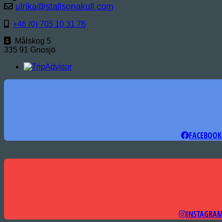
ulrika@stallsonakull.com
+46 (0) 705 10 31 76
Målskog 5
335 91 Gnosjö
FACEBOOK
INSTAGRA