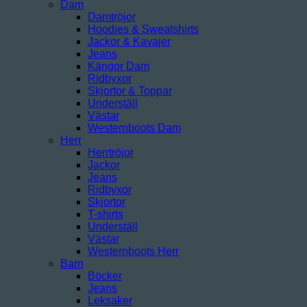
Dam
Damtröjor
Hoodies & Sweatshirts
Jackor & Kavajer
Jeans
Kängor Dam
Ridbyxor
Skjortor & Toppar
Underställ
Västar
Westernboots Dam
Herr
Herrtröjor
Jackor
Jeans
Ridbyxor
Skjortor
T-shirts
Underställ
Västar
Westernboots Herr
Barn
Böcker
Jeans
Leksaker