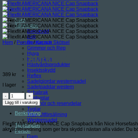
Hem
Till Hästen
Benskydd
Bett
Hem
/
Person
Borstar och Skötsel
/
Kepsar
Grimmor och Rep
Huva
Flexfit AMERICANA NICE Cap Snap
Hästtäcken
Hästvårdsprodukter
Insektsskydd
389
kr
Reflex
Sadelgjordar westernsadel
I lager
Sadelpaddar western
Schabrak
Flexfit
Stigbyglar
AMERICANA
Lägg till i varukorg
Tillbehör och reservdelar
NICE
Tyglar
Cap
Beskrivning
Trav- Utförsäljning
Snapback
Westernsadel
mängd
Flexfit AMERICANA NICE Cap Snapback från Nice Horsefashion
Till Hunden
akryl/ullblandning som ger bra skydd i nästan alla väder. Du bö
Person
Dam