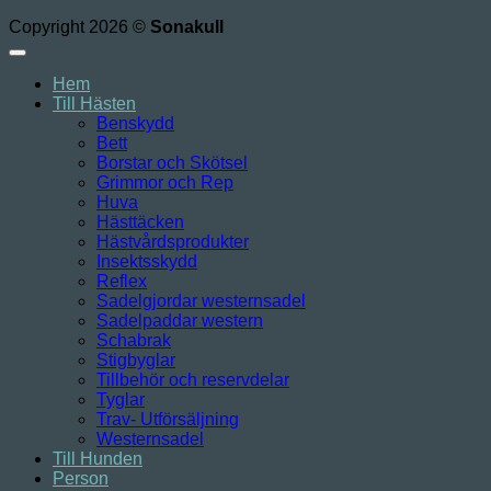
Copyright 2026 ©
Sonakull
Hem
Till Hästen
Benskydd
Bett
Borstar och Skötsel
Grimmor och Rep
Huva
Hästtäcken
Hästvårdsprodukter
Insektsskydd
Reflex
Sadelgjordar westernsadel
Sadelpaddar western
Schabrak
Stigbyglar
Tillbehör och reservdelar
Tyglar
Trav- Utförsäljning
Westernsadel
Till Hunden
Person