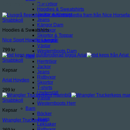
Relaterade produkter
Damtröjor
Hoodies & Sweatshirts
Jackor & Kavajer
Jeans
Snabbkoll
Kängor Dam
Ridbyxor
Hoodies & Sweatshirts
Skjortor & Toppar
Nice Sport Hoodie Ljusgrå
Underställ
Västar
799
kr
Westernboots Dam
Herr
Snabbkoll
Herrtröjor
Jackor
Kepsar
Jeans
Ridbyxor
Ariat Hoyden
Skjortor
T-shirts
299
kr
Underställ
Västar
Snabbkoll
Westernboots Herr
Barn
Kepsar
Böcker
Jeans
Wrangler Truckerkeps
Leksaker
Ridbyxor
369
kr