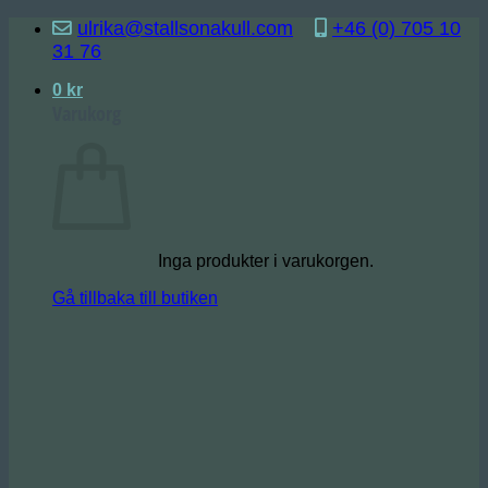
Skip
ulrika@stallsonakull.com
+46 (0) 705 10
to
31 76
content
0
kr
Varukorg
Inga produkter i varukorgen.
Gå tillbaka till butiken