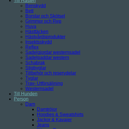
Till Hästen
Benskydd
Bett
Borstar och Skötsel
Grimmor och Rep
Huva
Hästtäcken
Hästvårdsprodukter
Insektsskydd
Reflex
Sadelgjordar westernsadel
Sadelpaddar western
Schabrak
Stigbyglar
Tillbehör och reservdelar
Tyglar
Trav- Utförsäljning
Westernsadel
Till Hunden
Person
Dam
Damtröjor
Hoodies & Sweatshirts
Jackor & Kavajer
Jeans