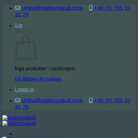
Skip
ulrika@stallsonakull.com
+46 (0) 705 10
to
31 76
content
0
kr
Varukorg
Inga produkter i varukorgen.
Gå tillbaka till butiken
Logga in
ulrika@stallsonakull.com
+46 (0) 705 10
31 76