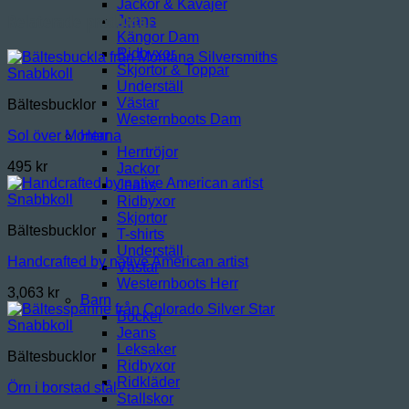
Jackor & Kavajer
Relaterade produkter
Jeans
Kängor Dam
Ridbyxor
Skjortor & Toppar
Snabbkoll
Underställ
Västar
Bältesbucklor
Westernboots Dam
Herr
Sol över Montana
Herrtröjor
495
kr
Jackor
Jeans
Snabbkoll
Ridbyxor
Skjortor
Bältesbucklor
T-shirts
Underställ
Handcrafted by native American artist
Västar
Westernboots Herr
3,063
kr
Barn
Böcker
Snabbkoll
Jeans
Leksaker
Bältesbucklor
Ridbyxor
Ridkläder
Örn i borstad stål
Stallskor