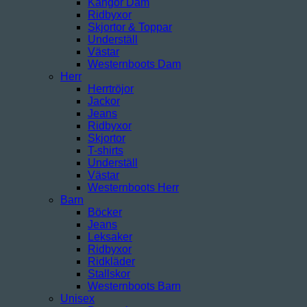
Kängor Dam
Ridbyxor
Skjortor & Toppar
Underställ
Västar
Westernboots Dam
Herr
Herrtröjor
Jackor
Jeans
Ridbyxor
Skjortor
T-shirts
Underställ
Västar
Westernboots Herr
Barn
Böcker
Jeans
Leksaker
Ridbyxor
Ridkläder
Stallskor
Westernboots Barn
Unisex