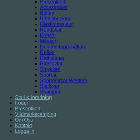
Presentkort
Accessoarer
Bälten
Bältesbucklor
Fårskinnssulor
Handskar
Kepsar
Mössor
Nummerlappshållare
Reflex
Ridhjälmar
Ridstövlar
Smycken
Sporrar
Sporremmar Western
Stallskor
Strumpor
Stall & Inredning
Foder
Presentkort
Vildmarkscamping
Om Oss
Kontakt
Logga in