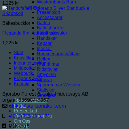
Westernboots Barn
1,225
kr
Unisex
Presentkort
Snabbkoll
Accessoarer
Bälten
Bältesbucklor
Bältesbucklor
Fårskinnssulor
Flygande örn i borstad stål
Handskar
1,225
kr
Kepsar
Mössor
Start
Nummerlappshållare
Köpvillkor
Reflex
Integritetspolicy
Ridhjälmar
Miljöpolicy
Ridstövlar
Webbutik
Smycken
Frågor & Svar
Sporrar
Kontakt
Sporremmar Western
Stallskor
Bjorsbo Forest & Lake Hideaways AB
Strumpor
org.nr. 556984-5067
Stall & Inredning
Foder
ulrika@stallsonakull.com
Presentkort
Vildmarkscamping
+46 (0) 705 10 31 76
Om Oss
Målskog 5
Kontakt