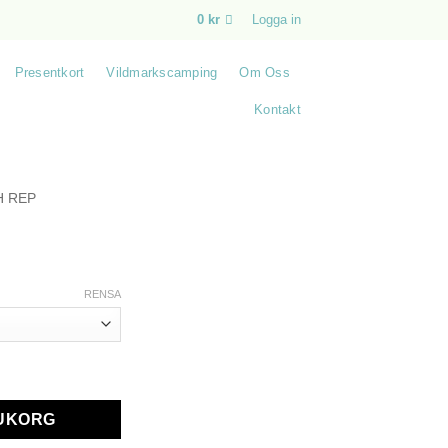
0
kr
Logga in
Presentkort
Vildmarkscamping
Om Oss
Kontakt
 REP
RENSA
RUKORG