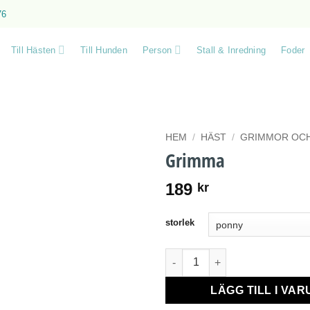
76
Till Hästen
Till Hunden
Person
Stall & Inredning
Foder
HEM
/
HÄST
/
GRIMMOR OCH
Grimma
189
kr
storlek
Grimma mängd
LÄGG TILL I VA