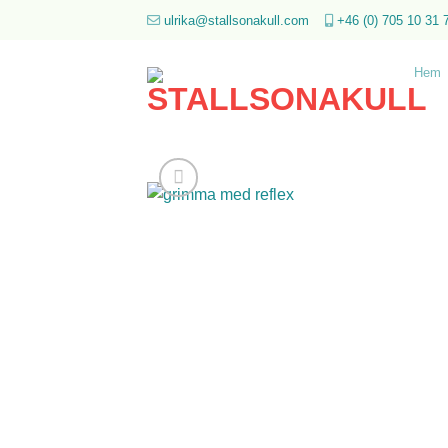
Skip
ulrika@stallsonakull.com
+46 (0) 705 10 31 
to
content
Hem