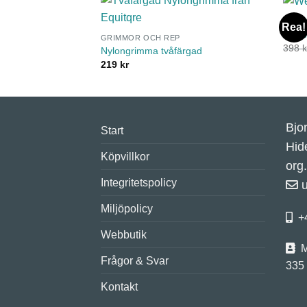
GRIM
Rea!
Weav
GRIMMOR OCH REP
398
k
Nylongrimma tvåfärgad
219
kr
Bjo
Start
Hid
Köpvillkor
org
Integritetspolicy
Miljöpolicy
+
Webbutik
M
Frågor & Svar
335
Kontakt