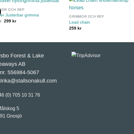
MOR OCH REP
er Justerbar grimma
GRIMMOR OCH REP
Det
Det
r
299
kr
Lead chain
ursprungliga
nuvarande
259
kr
priset
priset
var:
är:
398 kr.
299 kr.
rsbo Forest & Lake
eaways AB
.nr. 556984-5067
ulrika@stallsonakull.com
46 (0) 705 10 31 76
ålskog 5
 91 Gnosjö