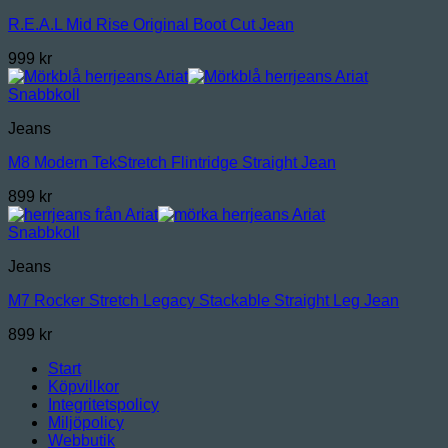
R.E.A.L Mid Rise Original Boot Cut Jean
999
kr
Snabbkoll
Jeans
M8 Modern TekStretch Flintridge Straight Jean
899
kr
Snabbkoll
Jeans
M7 Rocker Stretch Legacy Stackable Straight Leg Jean
899
kr
Start
Köpvillkor
Integritetspolicy
Miljöpolicy
Webbutik