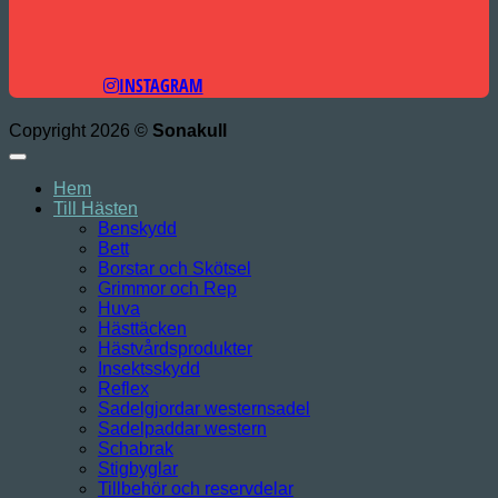
INSTAGRAM
Copyright 2026 ©
Sonakull
Hem
Till Hästen
Benskydd
Bett
Borstar och Skötsel
Grimmor och Rep
Huva
Hästtäcken
Hästvårdsprodukter
Insektsskydd
Reflex
Sadelgjordar westernsadel
Sadelpaddar western
Schabrak
Stigbyglar
Tillbehör och reservdelar