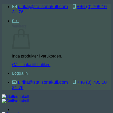
Skip
ulrika@stallsonakull.com
+46 (0) 705 10
to
31 76
content
0
kr
Varukorg
Inga produkter i varukorgen.
Gå tillbaka till butiken
Logga in
ulrika@stallsonakull.com
+46 (0) 705 10
31 76