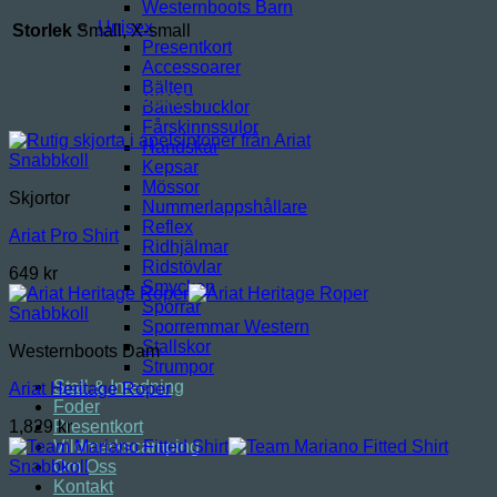
Westernboots Barn
Unisex
Storlek
Small, X-small
Presentkort
Accessoarer
Bälten
Relaterade produkter
Bältesbucklor
Fårskinnssulor
Handskar
Snabbkoll
Kepsar
Mössor
Skjortor
Nummerlappshållare
Reflex
Ariat Pro Shirt
Ridhjälmar
Ridstövlar
649
kr
Smycken
Sporrar
Snabbkoll
Sporremmar Western
Stallskor
Westernboots Dam
Strumpor
Stall & Inredning
Ariat Heritage Roper
Foder
Presentkort
1,829
kr
Vildmarkscamping
Om Oss
Snabbkoll
Kontakt