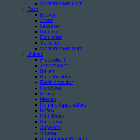
Westernboots Herr
Barn
Böcker
Jeans
Leksaker
Ridbyxor
Ridkläder
Stallskor
Westernboots Barn
Unisex
Presentkort
Accessoarer
Bälten
Bältesbucklor
Fårskinnssulor
Handskar
Kepsar
Mössor
Nummerlappshållare
Reflex
Ridhjälmar
Ridstövlar
Smycken
Sporrar
Sporremmar Western