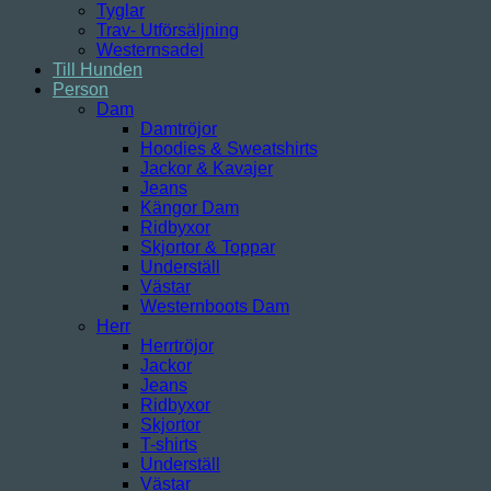
Tyglar
Trav- Utförsäljning
Westernsadel
Till Hunden
Person
Dam
Damtröjor
Hoodies & Sweatshirts
Jackor & Kavajer
Jeans
Kängor Dam
Ridbyxor
Skjortor & Toppar
Underställ
Västar
Westernboots Dam
Herr
Herrtröjor
Jackor
Jeans
Ridbyxor
Skjortor
T-shirts
Underställ
Västar