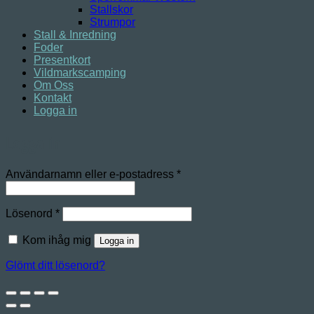
Stallskor
Strumpor
Stall & Inredning
Foder
Presentkort
Vildmarkscamping
Om Oss
Kontakt
Logga in
Logga in
Obligatoriskt
Användarnamn eller e-postadress
*
Obligatoriskt
Lösenord
*
Kom ihåg mig
Logga in
Glömt ditt lösenord?