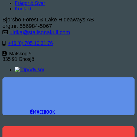
Frågor & Svar
Kontakt
Bjorsbo Forest & Lake Hideaways AB
org.nr. 556984-5067
ulrika@stallsonakull.com
+46 (0) 705 10 31 76
Målskog 5
335 91 Gnosjö
FACEBOOK