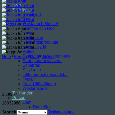
Hem
Till Hästen
Benskydd
Bett
Borstar och Skötsel
Grimmor och Rep
Huva
Hästtäcken
Hästvårdsprodukter
Insektsskydd
Reflex
Sadelgjordar westernsadel
Hem
/
Person
/
Dam
/
Jackor
Sadelpaddar western
Schabrak
Grizzly Insulated Jacket Banyan
Stigbyglar
Tillbehör och reservdelar
Bank
Tyglar
Trav- Utförsäljning
Westernsadel
Till Hunden
1,599
kr
Person
Dam
10032988
Damtröjor
Hoodies & Sweatshirts
Storlek
Rensa