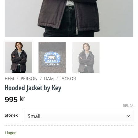
HEM
/
PERSON
/
DAM
/
JACKOR
Hooded Jacket by Key
995
kr
RENSA
Storlek
I lager