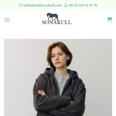
Skip
ulrika@stallsonakull.com
+46 (0) 705 10 31 76
to
content