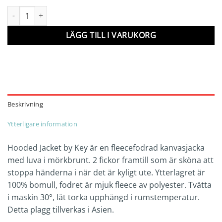
Hooded Jacket by Key mängd
LÄGG TILL I VARUKORG
Beskrivning
Ytterligare information
Hooded Jacket by Key är en fleecefodrad kanvasjacka
med luva i mörkbrunt. 2 fickor framtill som är sköna att
stoppa händerna i när det är kyligt ute. Ytterlagret är
100% bomull, fodret är mjuk fleece av polyester. Tvätta
i maskin 30°, låt torka upphängd i rumstemperatur.
Detta plagg tillverkas i Asien.