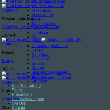
Westernboots Barn
Unisex
Snabbkoll
Presentkort
Accessoarer
Westernboots Dam
Bälten
Bältesbucklor
Ariat Round Up Wide Square Toe
Fårskinnssulor
Handskar
1,949
kr
Kepsar
Mössor
Snabbkoll
Nummerlappshållare
Reflex
Kepsar
Ridhjälmar
Ridstövlar
Brodyr
Smycken
Sporrar
369
kr
Sporremmar Western
Stallskor
Strumpor
Snabbkoll
Stall & Inredning
Foder
Kepsar
Presentkort
Vildmarkscamping
Ariat Hoyden
Om Oss
299
kr
Kontakt