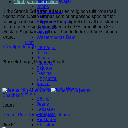
Jackor & Kavajer
Ytterligare information
Jeans
Kirby Stretch Shirt från Ariat är en rolig och tufft mönstrad
Kängor Dam
skjorta med Cattle Brands som är anpassad speciellt för
Ridbyxor
ridning med extra utrymme för rörlighet utan att det stramar
Skjortor & Toppar
när du rider. Skjortan är tillverkad i 97% bomull och 3%
Underställ
elestan. Skjortan har ett matchande foder vid ärmslut och
Västar
krage.
Westernboots Dam
Herr
Så väljer du rätt storlek
Herrtröjor
Jackor
Jeans
Storlek
Large, Medium, Small
Ridbyxor
Skjortor
T-shirts
Relaterade produkter
Underställ
Västar
Westernboots Herr
Barn
Snabbkoll
Böcker
Jeans
Jeans
Leksaker
Ridbyxor
Perfect Rise Nancy Skinny Jeans
Ridkläder
995
kr
Stallskor