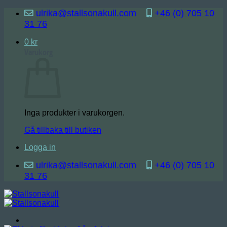
Skip
ulrika@stallsonakull.com
+46 (0) 705 10
to
31 76
content
0
kr
Varukorg
Inga produkter i varukorgen.
Gå tillbaka till butiken
Logga in
ulrika@stallsonakull.com
+46 (0) 705 10
31 76