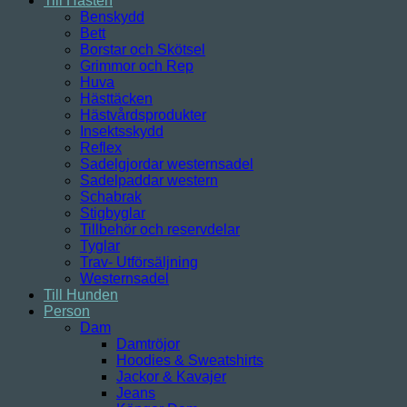
Till Hästen
Benskydd
Bett
Borstar och Skötsel
Grimmor och Rep
Huva
Hästtäcken
Hästvårdsprodukter
Insektsskydd
Reflex
Sadelgjordar westernsadel
Sadelpaddar western
Schabrak
Stigbyglar
Tillbehör och reservdelar
Tyglar
Trav- Utförsäljning
Westernsadel
Till Hunden
Person
Dam
Damtröjor
Hoodies & Sweatshirts
Jackor & Kavajer
Jeans