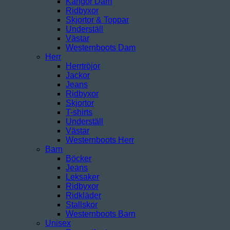
Kängor Dam
Ridbyxor
Skjortor & Toppar
Underställ
Västar
Westernboots Dam
Herr
Herrtröjor
Jackor
Jeans
Ridbyxor
Skjortor
T-shirts
Underställ
Västar
Westernboots Herr
Barn
Böcker
Jeans
Leksaker
Ridbyxor
Ridkläder
Stallskor
Westernboots Barn
Unisex