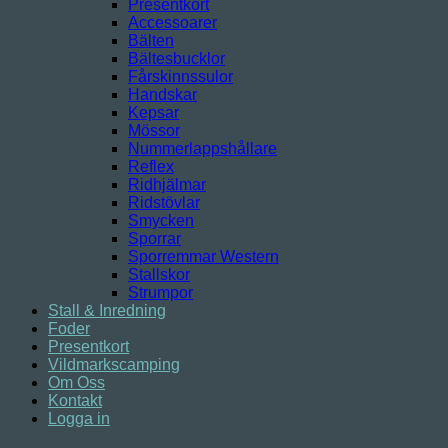
Presentkort
Accessoarer
Bälten
Bältesbucklor
Fårskinnssulor
Handskar
Kepsar
Mössor
Nummerlappshållare
Reflex
Ridhjälmar
Ridstövlar
Smycken
Sporrar
Sporremmar Western
Stallskor
Strumpor
Stall & Inredning
Foder
Presentkort
Vildmarkscamping
Om Oss
Kontakt
Logga in