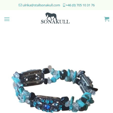
Skip
ulrika@stallsonakull.com
+46 (0) 705 10 31 76
to
content