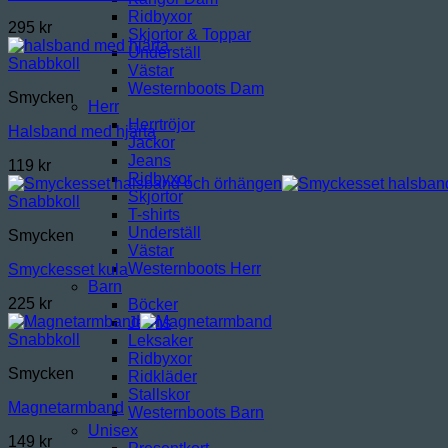
Ridbyxor
295
kr
Skjortor & Toppar
Underställ
Snabbkoll
Västar
Westernboots Dam
Smycken
Herr
Herrtröjor
Halsband med hjärta
Jackor
Jeans
119
kr
Ridbyxor
Skjortor
Snabbkoll
T-shirts
Underställ
Smycken
Västar
Westernboots Herr
Smyckesset kula
Barn
225
kr
Böcker
Jeans
Snabbkoll
Leksaker
Ridbyxor
Smycken
Ridkläder
Stallskor
Magnetarmband
Westernboots Barn
Unisex
149
kr