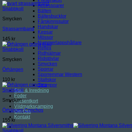
Presentkort
Accessoarer
Snabbkoll
Bälten
Bältesbucklor
Smycken
Fårskinnssulor
Handskar
Strassarmband
Kepsar
Mössor
145
kr
Nummerlappshållare
Reflex
Snabbkoll
Ridhjälmar
Ridstövlar
Smycken
Smycken
Sporrar
Örhängen
Sporremmar Western
110
kr
Stallskor
Strumpor
Snabbkoll
Stall & Inredning
Foder
Smycken
Presentkort
Vildmarkscamping
Örhängen Conchos
Om Oss
Kontakt
155
kr
Snabbkoll