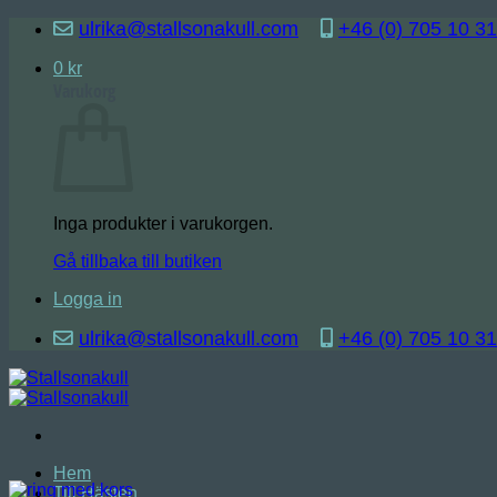
Skip
ulrika@stallsonakull.com
+46 (0) 705 10 31
to
content
0
kr
Varukorg
Inga produkter i varukorgen.
Gå tillbaka till butiken
Logga in
ulrika@stallsonakull.com
+46 (0) 705 10 31
Hem
Till Hästen