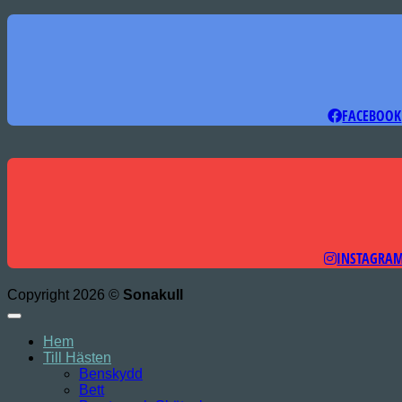
FACEBOOK
INSTAGRA
Copyright 2026 ©
Sonakull
Hem
Till Hästen
Benskydd
Bett