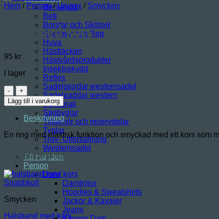
Hem
/
Person
/
Unisex
/
Smycken
Benskydd
Bett
Borstar och Skötsel
Ring med kors
Grimmor och Rep
Huva
Hästtäcken
95
kr
Hästvårdsprodukter
Insektsskydd
I lager
Reflex
Sadelgjordar westernsadel
Ring
Sadelpaddar western
med
Lägg till i varukorg
Schabrak
kors
Stigbyglar
mängd
Beskrivning
Tillbehör och reservdelar
Tyglar
En ring med elastisk funktion och smyckad med ett kors som mäte
Trav- Utförsäljning
Westernsadel
Relaterade produkter
Till Hunden
Person
Dam
Snabbkoll
Damtröjor
Hoodies & Sweatshirts
Smycken
Jackor & Kavajer
Jeans
Halsband med kors
Kängor Dam