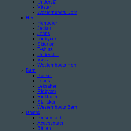
Underställ
Västar
Westernboots Dam
Herr
Herrtröjor
Jackor
Jeans
Ridbyxor
Skjortor
T-shirts
Underställ
Västar
Westernboots Herr
Barn
Böcker
Jeans
Leksaker
Ridbyxor
Ridkläder
Stallskor
Westernboots Barn
Unisex
Presentkort
Accessoarer
Bälten