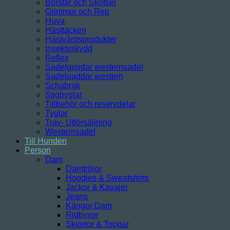
Borstar och Skötsel
Grimmor och Rep
Huva
Hästtäcken
Hästvårdsprodukter
Insektsskydd
Reflex
Sadelgjordar westernsadel
Sadelpaddar western
Schabrak
Stigbyglar
Tillbehör och reservdelar
Tyglar
Trav- Utförsäljning
Westernsadel
Till Hunden
Person
Dam
Damtröjor
Hoodies & Sweatshirts
Jackor & Kavajer
Jeans
Kängor Dam
Ridbyxor
Skjortor & Toppar