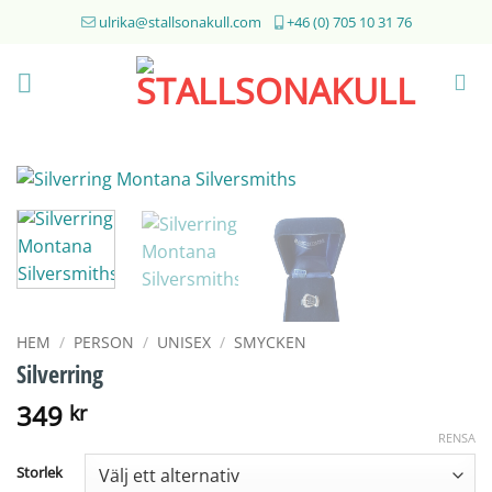
Skip
ulrika@stallsonakull.com
+46 (0) 705 10 31 76
to
content
HEM
/
PERSON
/
UNISEX
/
SMYCKEN
Silverring
349
kr
RENSA
Storlek