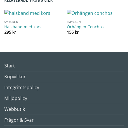
RELATERADE PRODUKTER
SMYCKEN
SMYCKEN
Halsband med kors
Örhängen Conchos
295
kr
155
kr
Start
Köpvillkor
Integritetspolicy
Miljöpolicy
Webbutik
Frågor & Svar