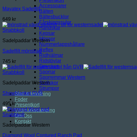
Presentkort
Accessoarer
Mayatex Sadelfilt
Bälten
Bältesbucklor
649
kr
Fårskinnssulor
Handskar
Snabbkoll
Kepsar
Mössor
Sadelpaddar Western
Nummerlappshållare
Reflex
Sadelfilt mönstrad
Ridhjälmar
Ridstövlar
745
kr
Smycken
Sporrar
Snabbkoll
Sporremmar Western
Stallskor
Sadelpaddar Western
Strumpor
Showblanket GVR
Stall & Inredning
Foder
495
kr
Presentkort
Vildmarkscamping
Snabbkoll
Om Oss
Kontakt
Sadelpaddar Western
Diamond Wool Contured Ranch Pad