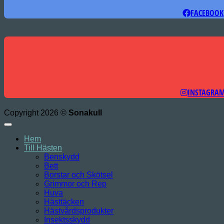
FACEBOOK
INSTAGRA
Copyright 2026 ©
Sonakull
Hem
Till Hästen
Benskydd
Bett
Borstar och Skötsel
Grimmor och Rep
Huva
Hästtäcken
Hästvårdsprodukter
Insektsskydd