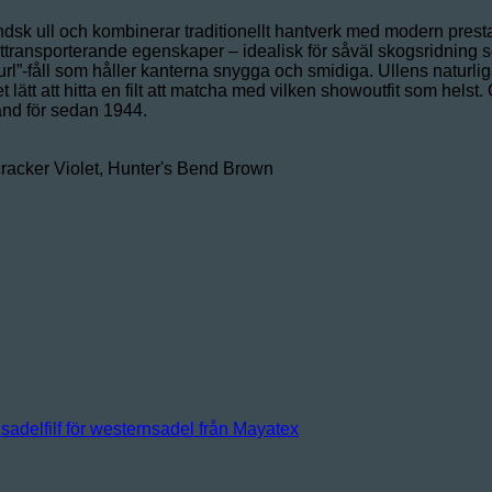
ndsk ull och kombinerar traditionellt hantverk med modern prest
transporterande egenskaper – idealisk för såväl skogsridning so
 curl”-fåll som håller kanterna snygga och smidiga. Ullens naturli
 det lätt att hitta en filt att matcha med vilken showoutfit som h
känd för sedan 1944.
ecracker Violet, Hunter's Bend Brown