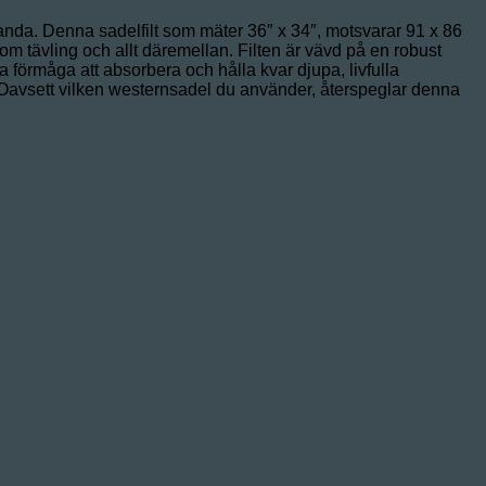
anda. Denna sadelfilt som mäter 36″ x 34″, motsvarar 91 x 86
m tävling och allt däremellan. Filten är vävd på en robust
ga förmåga att absorbera och hålla kvar djupa, livfulla
elst. Oavsett vilken westernsadel du använder, återspeglar denna