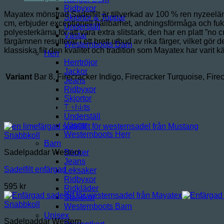
Ridbyxor
Mayatex mönstrad Sadelfilt är tillverkad av 100 % ren nyzeelä
Skjortor & Toppar
cm, erbjuder exceptionell hållbarhet, andningsförmåga och fukt
Underställ
polyesterkärna för att vara extra slitstark, den har en platt ”no
Västar
färgämnen resulterar i ett brett utbud av rika färger, vilket gör
Westernboots Dam
klassiska filt den kvalitet och tradition som Mayatex har varit 
Herr
Herrtröjor
Jackor
Variant
Bar 8, Firecracker Indigo, Firecracker Turquoise, Fir
Jeans
Ridbyxor
Skjortor
Relaterade produkter
T-shirts
Underställ
Västar
Westernboots Herr
Snabbkoll
Barn
Böcker
Sadelpaddar Western
Jeans
Sadelfilt enfärgad
Leksaker
Ridbyxor
595
kr
Ridkläder
Stallskor
Snabbkoll
Westernboots Barn
Unisex
Sadelpaddar Western