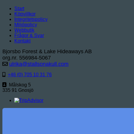
Start
Köpvillkor
Integritetspolicy
Miljöpolicy
Webbutik
Frågor & Svar
Kontakt
Bjorsbo Forest & Lake Hideaways AB
org.nr. 556984-5067
ulrika@stallsonakull.com
+46 (0) 705 10 31 76
Målskog 5
335 91 Gnosjö