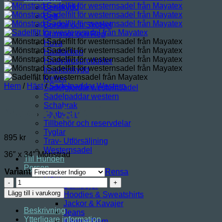
Benskydd
Bett
Borstar och Skötsel
Grimmor och Rep
Huva
Hästtäcken
Hästvårdsprodukter
Insektsskydd
Reflex
Hem
/
Häst
/
Sadelpaddar Western
Sadelgjordar westernsadel
Sadelpaddar western
Schabrak
Mayatex Sadelfilt
Stigbyglar
Tillbehör och reservdelar
Tyglar
895
kr
Trav- Utförsäljning
Westernsadel
36″ x 34″ Mönstrad
Till Hunden
Person
Variant
Rensa
Dam
Mayatex
Damtröjor
Sadelfilt
Lägg till i varukorg
Hoodies & Sweatshirts
mängd
Jackor & Kavajer
Beskrivning
Jeans
Ytterligare information
Kängor Dam