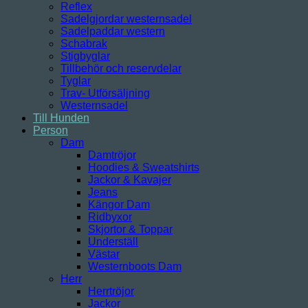
Reflex
Sadelgjordar westernsadel
Sadelpaddar western
Schabrak
Stigbyglar
Tillbehör och reservdelar
Tyglar
Trav- Utförsäljning
Westernsadel
Till Hunden
Person
Dam
Damtröjor
Hoodies & Sweatshirts
Jackor & Kavajer
Jeans
Kängor Dam
Ridbyxor
Skjortor & Toppar
Underställ
Västar
Westernboots Dam
Herr
Herrtröjor
Jackor