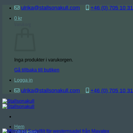
Skip
ulrika@stallsonakull.com
+46 (0) 705 10 31
to
content
0
kr
Varukorg
Inga produkter i varukorgen.
Gå tillbaka till butiken
Logga in
ulrika@stallsonakull.com
+46 (0) 705 10 31
Hem
Till Hästen