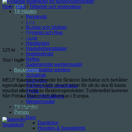
Hem
Hem
/
Häst
/
Tillbehör och reservdelar
Till Hästen
Benskydd
MELP flytande tvättmedel för
Bett
Borstar och Skötsel
fårskinn
Grimmor och Rep
Huva
Hästtäcken
Hästvårdsprodukter
125
kr
Insektsskydd
Reflex
Slut i lager
Sadelgjordar westernsadel
Sadelpaddar western
Beskrivning
Schabrak
MELP flytande tvättmedel för fårskinn återfuktar och behåller
Stigbyglar
egenskaperna hos både ull och skinn för att du ska få bästa
Tillbehör och reservdelar
resultat efter tvätt av fårskinnsprodukter. Tvättmedlet kommer
Tyglar
från Polska Mattes och tillverkas i Europa.
Trav- Utförsäljning
Westernsadel
Relaterade produkter
Till Hunden
Person
Dam
Damtröjor
Snabbkoll
Hoodies & Sweatshirts