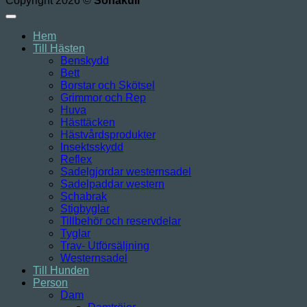
Copyright 2026 ©
Sonakull
Hem
Till Hästen
Benskydd
Bett
Borstar och Skötsel
Grimmor och Rep
Huva
Hästtäcken
Hästvårdsprodukter
Insektsskydd
Reflex
Sadelgjordar westernsadel
Sadelpaddar western
Schabrak
Stigbyglar
Tillbehör och reservdelar
Tyglar
Trav- Utförsäljning
Westernsadel
Till Hunden
Person
Dam