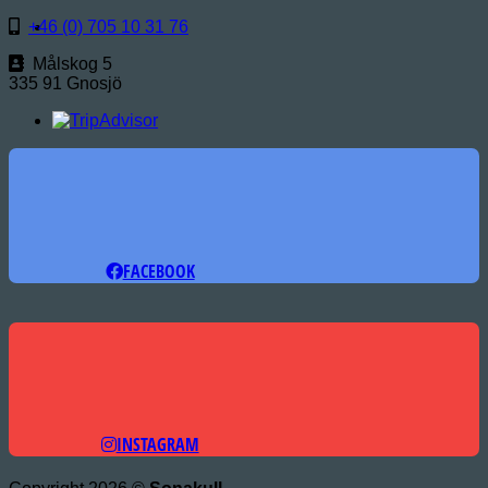
+46 (0) 705 10 31 76
Målskog 5
335 91 Gnosjö
FACEBOOK
INSTAGRAM