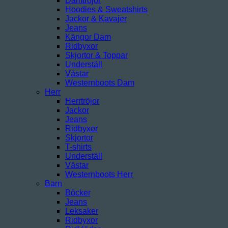
Damtröjor
Hoodies & Sweatshirts
Jackor & Kavajer
Jeans
Kängor Dam
Ridbyxor
Skjortor & Toppar
Underställ
Västar
Westernboots Dam
Herr
Herrtröjor
Jackor
Jeans
Ridbyxor
Skjortor
T-shirts
Underställ
Västar
Westernboots Herr
Barn
Böcker
Jeans
Leksaker
Ridbyxor