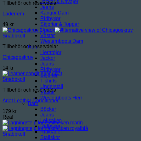
Jackor & Kavajer
Tillbehör och reservdelar
Jeans
Kängor Dam
Läderrem
Ridbyxor
Skjortor & Toppar
49
kr
Underställ
Västar
Snabbkoll
Westernboots Dam
Tillbehör och reservdelar
Herr
Herrtröjor
Chicagoskruv
Jackor
Jeans
14
kr
Ridbyxor
Skjortor
Snabbkoll
T-shirts
Underställ
Tillbehör och reservdelar
Västar
Westernboots Herr
Ariat Leather Conditioner
Barn
Böcker
179
kr
Jeans
Rea!
Leksaker
Ridbyxor
Ridkläder
Snabbkoll
Stallskor