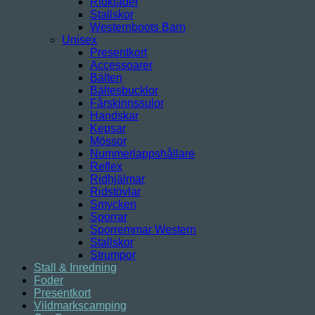
Ridkläder
Stallskor
Westernboots Barn
Unisex
Presentkort
Accessoarer
Bälten
Bältesbucklor
Fårskinnssulor
Handskar
Kepsar
Mössor
Nummerlappshållare
Reflex
Ridhjälmar
Ridstövlar
Smycken
Sporrar
Sporremmar Western
Stallskor
Strumpor
Stall & Inredning
Foder
Presentkort
Vildmarkscamping