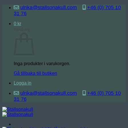
Skip
ulrika@stallsonakull.com
+46 (0) 705 10
to
31 76
content
0
kr
Varukorg
Inga produkter i varukorgen.
Gå tillbaka till butiken
Logga in
ulrika@stallsonakull.com
+46 (0) 705 10
31 76