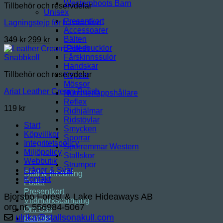
Westernboots Barn
Tillbehör och reservdelar
Unisex
Presentkort
Lagningstejp för hästtäcken
Accessoarer
Bälten
Det
Det
349
kr
299
kr
Bältesbucklor
ursprungliga
nuvarande
Fårskinnssulor
priset
priset
Snabbkoll
Handskar
var:
är:
Tillbehör och reservdelar
Kepsar
349 kr.
299 kr.
Mössor
Ariat Leather Cream Polish
Nummerlappshållare
Reflex
119
kr
Ridhjälmar
Ridstövlar
Start
Smycken
Köpvillkor
Sporrar
Integritetspolicy
Sporremmar Western
Miljöpolicy
Stallskor
Webbutik
Strumpor
Frågor & Svar
Stall & Inredning
Kontakt
Foder
Presentkort
Bjorsbo Forest & Lake Hideaways AB
Vildmarkscamping
org.nr. 556984-5067
Om Oss
ulrika@stallsonakull.com
Kontakt