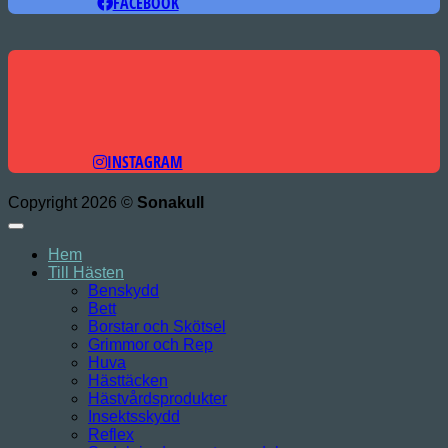
FACEBOOK
INSTAGRAM
Copyright 2026 ©
Sonakull
Hem
Till Hästen
Benskydd
Bett
Borstar och Skötsel
Grimmor och Rep
Huva
Hästtäcken
Hästvårdsprodukter
Insektsskydd
Reflex