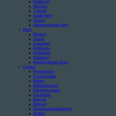
Ridbyxor
Skjortor
T-shirts
Underställ
Västar
Westernboots Herr
Barn
Böcker
Jeans
Leksaker
Ridbyxor
Ridkläder
Stallskor
Westernboots Barn
Unisex
Presentkort
Accessoarer
Bälten
Bältesbucklor
Fårskinnssulor
Handskar
Kepsar
Mössor
Nummerlappshållare
Reflex