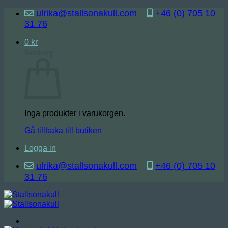
Skip
ulrika@stallsonakull.com
+46 (0) 705 10
to
31 76
content
0
kr
Varukorg
Inga produkter i varukorgen.
Gå tillbaka till butiken
Logga in
ulrika@stallsonakull.com
+46 (0) 705 10
31 76