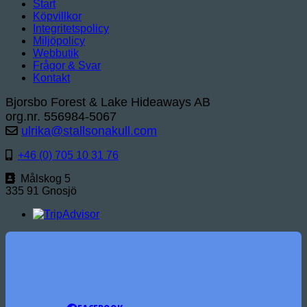
Start
Köpvillkor
Integritetspolicy
Miljöpolicy
Webbutik
Frågor & Svar
Kontakt
Bjorsbo Forest & Lake Hideaways AB
org.nr. 556984-5067
ulrika@stallsonakull.com
+46 (0) 705 10 31 76
Målskog 5
335 91 Gnosjö