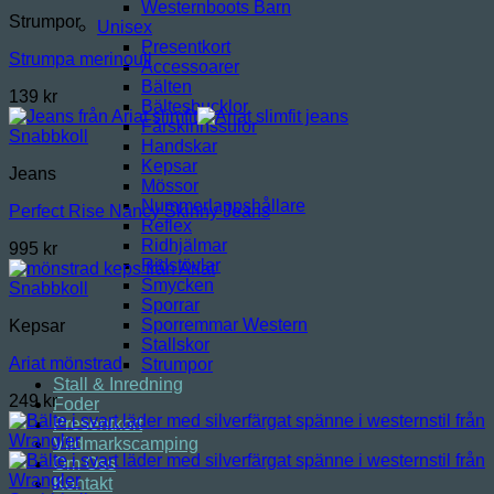
Westernboots Barn
Strumpor
Unisex
Presentkort
Strumpa merinoull
Accessoarer
Bälten
139
kr
Bältesbucklor
Fårskinnssulor
Snabbkoll
Handskar
Kepsar
Jeans
Mössor
Nummerlappshållare
Perfect Rise Nancy Skinny Jeans
Reflex
Ridhjälmar
995
kr
Ridstövlar
Smycken
Snabbkoll
Sporrar
Sporremmar Western
Kepsar
Stallskor
Ariat mönstrad
Strumpor
Stall & Inredning
249
kr
Foder
Presentkort
Vildmarkscamping
Om Oss
Kontakt