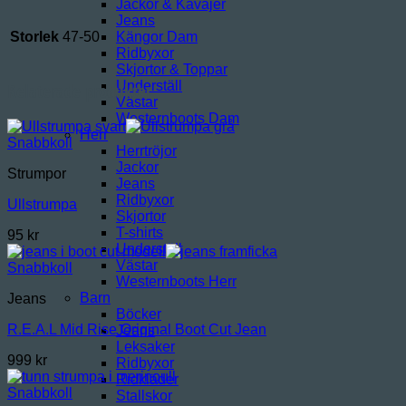
Jackor & Kavajer
Jeans
Storlek
47-50
Kängor Dam
Ridbyxor
Skjortor & Toppar
Underställ
Relaterade produkter
Västar
Westernboots Dam
Herr
Snabbkoll
Herrtröjor
Jackor
Strumpor
Jeans
Ridbyxor
Ullstrumpa
Skjortor
T-shirts
95
kr
Underställ
Västar
Snabbkoll
Westernboots Herr
Barn
Jeans
Böcker
R.E.A.L Mid Rise Original Boot Cut Jean
Jeans
Leksaker
999
kr
Ridbyxor
Ridkläder
Snabbkoll
Stallskor