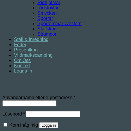
Ridhjälmar
Ridstövlar
Smycken
Sporrar
Sporremmar Western
Stallskor
Strumpor
Stall & Inredning
Foder
Presentkort
Vildmarkscamping
Om Oss
Kontakt
Logga in
Logga in
Obligatoriskt
Användarnamn eller e-postadress
*
Obligatoriskt
Lösenord
*
Kom ihåg mig
Logga in