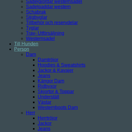
Sadelgjordar westernsadel
Sadelpaddar western
Schabrak
Stigbyglar
Tillbehör och reservdelar
Tyglar
Trav- Utförsäljning
Westernsadel
Till Hunden
Person
Dam
Damtröjor
Hoodies & Sweatshirts
Jackor & Kavajer
Jeans
Kängor Dam
Ridbyxor
Skjortor & Toppar
Underställ
Västar
Westernboots Dam
Herr
Herrtröjor
Jackor
Jeans