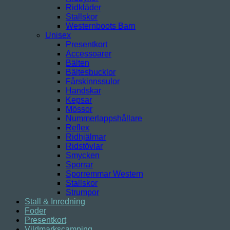
Ridkläder
Stallskor
Westernboots Barn
Unisex
Presentkort
Accessoarer
Bälten
Bältesbucklor
Fårskinnssulor
Handskar
Kepsar
Mössor
Nummerlappshållare
Reflex
Ridhjälmar
Ridstövlar
Smycken
Sporrar
Sporremmar Western
Stallskor
Strumpor
Stall & Inredning
Foder
Presentkort
Vildmarkscamping