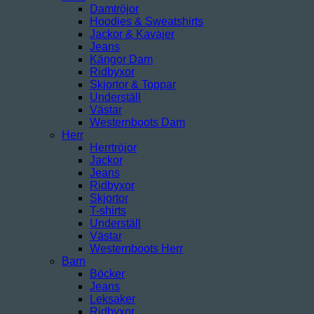
Damtröjor
Hoodies & Sweatshirts
Jackor & Kavajer
Jeans
Kängor Dam
Ridbyxor
Skjortor & Toppar
Underställ
Västar
Westernboots Dam
Herr
Herrtröjor
Jackor
Jeans
Ridbyxor
Skjortor
T-shirts
Underställ
Västar
Westernboots Herr
Barn
Böcker
Jeans
Leksaker
Ridbyxor