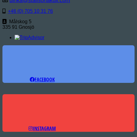
ulrika@stallsonakull.com
+46 (0) 705 10 31 76
Målskog 5
335 91 Gnosjö
FACEBOOK
INSTAGRAM