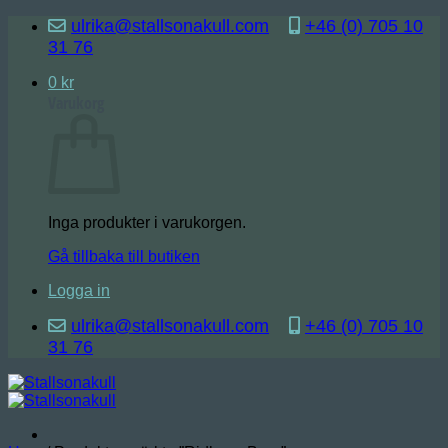
Skip
ulrika@stallsonakull.com
+46 (0) 705 10
to
31 76
content
0
kr
Varukorg
Inga produkter i varukorgen.
Gå tillbaka till butiken
Logga in
ulrika@stallsonakull.com
+46 (0) 705 10
31 76