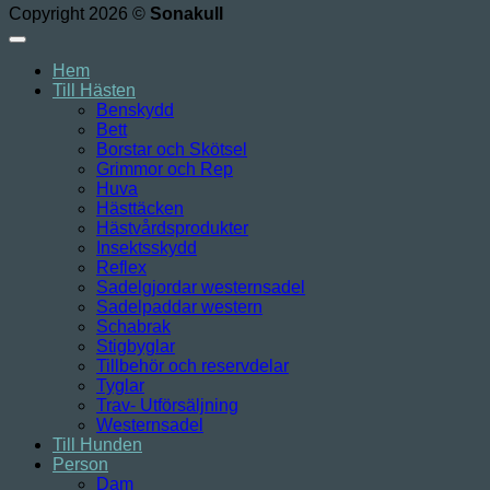
Copyright 2026 ©
Sonakull
Hem
Till Hästen
Benskydd
Bett
Borstar och Skötsel
Grimmor och Rep
Huva
Hästtäcken
Hästvårdsprodukter
Insektsskydd
Reflex
Sadelgjordar westernsadel
Sadelpaddar western
Schabrak
Stigbyglar
Tillbehör och reservdelar
Tyglar
Trav- Utförsäljning
Westernsadel
Till Hunden
Person
Dam