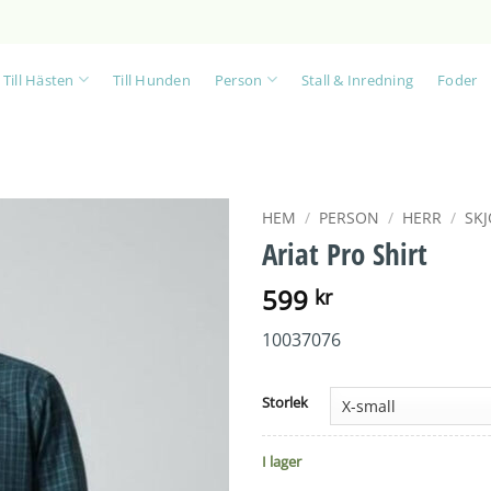
Till Hästen
Till Hunden
Person
Stall & Inredning
Foder
HEM
/
PERSON
/
HERR
/
SK
Ariat Pro Shirt
599
kr
10037076
Storlek
I lager