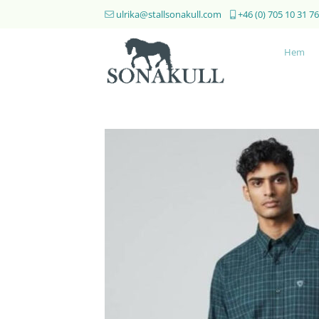
Skip
ulrika@stallsonakull.com
+46 (0) 705 10 31 76
to
content
Hem