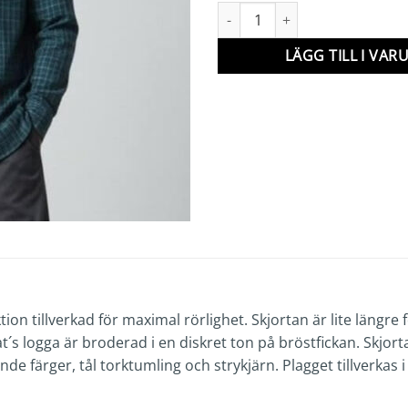
Ariat Pro Shirt mängd
LÄGG TILL I VA
ktion tillverkad för maximal rörlighet. Skjortan är lite längr
riat´s logga är broderad i en diskret ton på bröstfickan. Skj
de färger, tål torktumling och strykjärn. Plagget tillverkas 