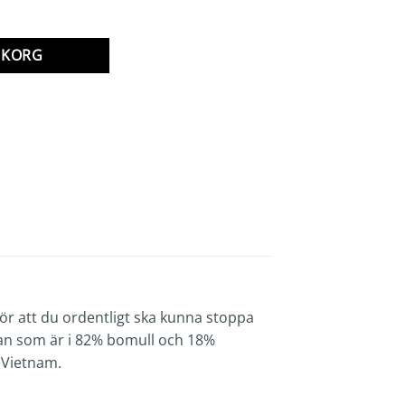
RUKORG
e för att du ordentligt ska kunna stoppa
ortan som är i 82% bomull och 18%
i Vietnam.