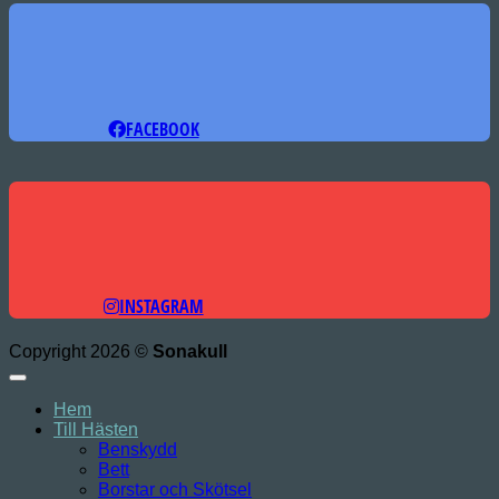
FACEBOOK
INSTAGRAM
Copyright 2026 ©
Sonakull
Hem
Till Hästen
Benskydd
Bett
Borstar och Skötsel