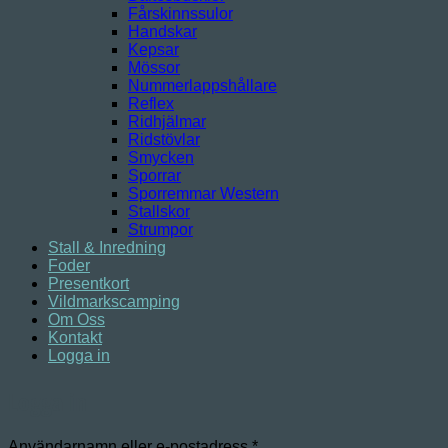
Fårskinnssulor
Handskar
Kepsar
Mössor
Nummerlappshållare
Reflex
Ridhjälmar
Ridstövlar
Smycken
Sporrar
Sporremmar Western
Stallskor
Strumpor
Stall & Inredning
Foder
Presentkort
Vildmarkscamping
Om Oss
Kontakt
Logga in
Logga in
Obligatoriskt
Användarnamn eller e-postadress
*