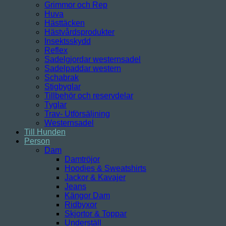
Grimmor och Rep
Huva
Hästtäcken
Hästvårdsprodukter
Insektsskydd
Reflex
Sadelgjordar westernsadel
Sadelpaddar western
Schabrak
Stigbyglar
Tillbehör och reservdelar
Tyglar
Trav- Utförsäljning
Westernsadel
Till Hunden
Person
Dam
Damtröjor
Hoodies & Sweatshirts
Jackor & Kavajer
Jeans
Kängor Dam
Ridbyxor
Skjortor & Toppar
Underställ