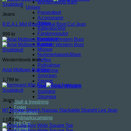
Westernboots Barn
Snabbkoll
Unisex
Presentkort
Jeans
Accessoarer
Bälten
R.E.A.L Mid Rise Original Boot Cut Jean
Bältesbucklor
Fårskinnssulor
999
kr
Handskar
Kepsar
Mössor
Snabbkoll
Nummerlappshållare
Reflex
Westernboots Herr
Ridhjälmar
Ariat Midtown Rambler
Ridstövlar
Smycken
1,799
kr
Sporrar
Sporremmar Western
Snabbkoll
Stallskor
Strumpor
Jeans
Stall & Inredning
Foder
M7 Rocker Stretch Nassau Stackable Straight Leg Jean
Presentkort
Vildmarkscamping
1,049
kr
Om Oss
Kontakt