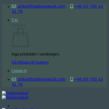
Skip
ulrika@stallsonakull.com
+46 (0) 705 10
to
31 76
content
0
kr
Varukorg
Inga produkter i varukorgen.
Gå tillbaka till butiken
Logga in
ulrika@stallsonakull.com
+46 (0) 705 10
31 76