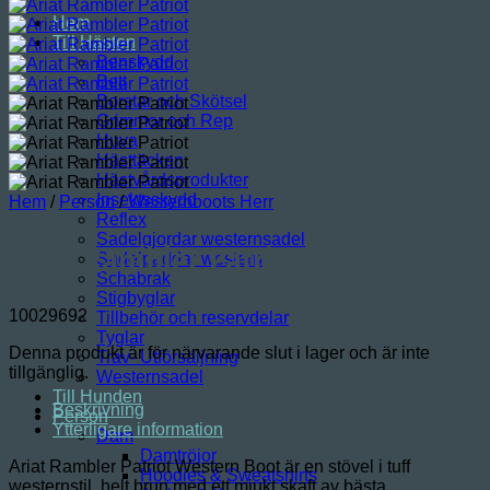
Hem
Till Hästen
Benskydd
Bett
Borstar och Skötsel
Grimmor och Rep
Huva
Hästtäcken
Hästvårdsprodukter
Insektsskydd
Hem
/
Person
/
Westernboots Herr
Reflex
Sadelgjordar westernsadel
Ariat Rambler Patriot
Sadelpaddar western
Schabrak
Stigbyglar
10029692
Tillbehör och reservdelar
Tyglar
Denna produkt är för närvarande slut i lager och är inte
Trav- Utförsäljning
tillgänglig.
Westernsadel
Till Hunden
Beskrivning
Person
Ytterligare information
Dam
Damtröjor
Ariat Rambler Patriot Western Boot är en stövel i tuff
Hoodies & Sweatshirts
westernstil, helt brun med ett mjukt skaft av bästa