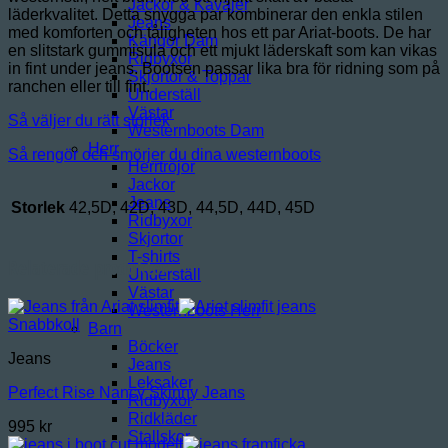
Jackor & Kavajer
läderkvalitet. Detta snygga par kombinerar den enkla stilen
Jeans
med komforten och tåligheten hos ett par Ariat-boots. De har
Kängor Dam
en slitstark gummisula och ett mjukt läderskaft som kan vikas
Ridbyxor
in fint under jeans. Bootsen passar lika bra för ridning som på
Skjortor & Toppar
ranchen eller till fint.
Underställ
Västar
Så väljer du rätt storlek
Westernboots Dam
Herr
Så rengör och smörjer du dina westernboots
Herrtröjor
Jackor
Jeans
Storlek
42,5D, 42D, 43D, 44,5D, 44D, 45D
Ridbyxor
Skjortor
T-shirts
Relaterade produkter
Underställ
Västar
Westernboots Herr
Snabbkoll
Barn
Böcker
Jeans
Jeans
Leksaker
Perfect Rise Nancy Skinny Jeans
Ridbyxor
Ridkläder
995
kr
Stallskor