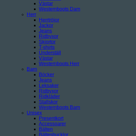
Västar
Westernboots Dam
Herr
Herrtröjor
Jackor
Jeans
Ridbyxor
Skjortor
T-shirts
Underställ
Västar
Westernboots Herr
Barn
Böcker
Jeans
Leksaker
Ridbyxor
Ridkläder
Stallskor
Westernboots Barn
Unisex
Presentkort
Accessoarer
Bälten
Bältesbucklor