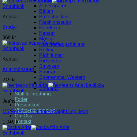
Presentkort
Accessoarer
Snabbkoll
Bälten
Bältesbucklor
Kepsar
Fårskinnssulor
Brodyr
Handskar
Kepsar
369
kr
Mössor
Nummerlappshållare
Snabbkoll
Reflex
Ridhjälmar
Kepsar
Ridstövlar
Smycken
Ariat mönstrad
Sporrar
Sporremmar Western
249
kr
Stallskor
Strumpor
Snabbkoll
Stall & Inredning
Foder
Jeans
Presentkort
Vildmarkscamping
M5 Rocker Stackable Straight Leg Jean
Om Oss
Kontakt
1,049
kr
Snabbkoll