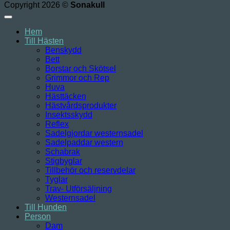
Copyright 2026 ©
Sonakull
Hem
Till Hästen
Benskydd
Bett
Borstar och Skötsel
Grimmor och Rep
Huva
Hästtäcken
Hästvårdsprodukter
Insektsskydd
Reflex
Sadelgjordar westernsadel
Sadelpaddar western
Schabrak
Stigbyglar
Tillbehör och reservdelar
Tyglar
Trav- Utförsäljning
Westernsadel
Till Hunden
Person
Dam