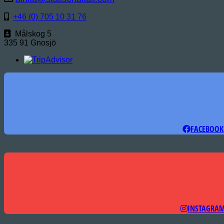
+46 (0) 705 10 31 76
Målskog 5
335 91 Gnosjö
FACEBOOK
INSTAGRA