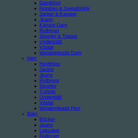
Damtröjor
Hoodies & Sweatshirts
Jackor & Kavajer
Jeans
Kängor Dam
Ridbyxor
Skjortor & Toppar
Underställ
Västar
Westernboots Dam
Herr
Herrtröjor
Jackor
Jeans
Ridbyxor
Skjortor
T-shirts
Underställ
Västar
Westernboots Herr
Barn
Böcker
Jeans
Leksaker
Ridbyxor