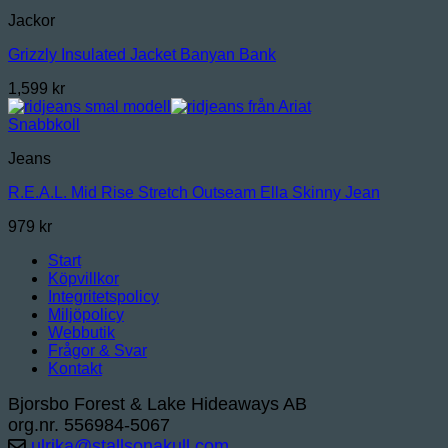
Jackor
Grizzly Insulated Jacket Banyan Bank
1,599
kr
Snabbkoll
Jeans
R.E.A.L. Mid Rise Stretch Outseam Ella Skinny Jean
979
kr
Start
Köpvillkor
Integritetspolicy
Miljöpolicy
Webbutik
Frågor & Svar
Kontakt
Bjorsbo Forest & Lake Hideaways AB
org.nr. 556984-5067
ulrika@stallsonakull.com