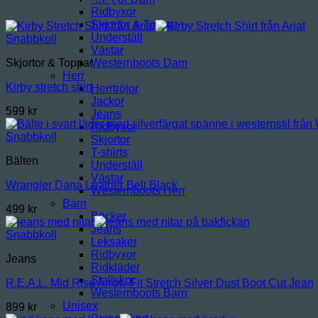
Ridbyxor
Skjortor & Toppar
Underställ
Snabbkoll
Västar
Westernboots Dam
Skjortor & Toppar
Herr
Kirby stretch shirt
Herrtröjor
Jackor
599
kr
Jeans
Ridbyxor
Snabbkoll
Skjortor
T-shirts
Bälten
Underställ
Västar
Wrangler Dana Leather Belt Black
Westernboots Herr
Barn
499
kr
Böcker
Jeans
Snabbkoll
Leksaker
Ridbyxor
Jeans
Ridkläder
Stallskor
R.E.A.L. Mid Rise Arrow Fit Stretch Silver Dust Boot Cut Jean
Westernboots Barn
Unisex
899
kr