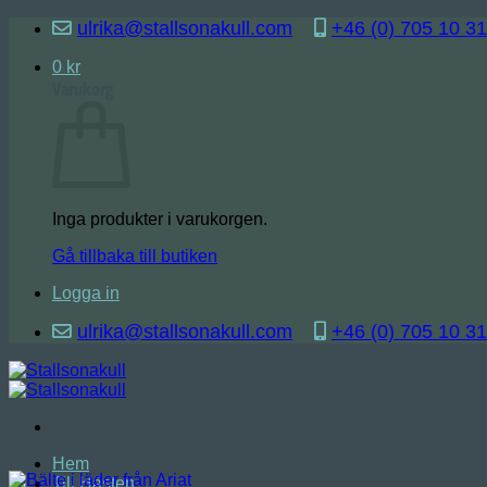
Skip
ulrika@stallsonakull.com
+46 (0) 705 10 31
to
content
0
kr
Varukorg
Inga produkter i varukorgen.
Gå tillbaka till butiken
Logga in
ulrika@stallsonakull.com
+46 (0) 705 10 31
Hem
Till Hästen