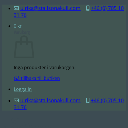
Skip
ulrika@stallsonakull.com
+46 (0) 705 10
to
31 76
content
0
kr
Varukorg
Inga produkter i varukorgen.
Gå tillbaka till butiken
Logga in
ulrika@stallsonakull.com
+46 (0) 705 10
31 76