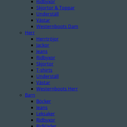
Ridbyxor
Skjortor & Toppar
Underställ
Västar
Westernboots Dam
Herr
Herrtröjor
Jackor
Jeans
Ridbyxor
Skjortor
T-shirts
Underställ
Västar
Westernboots Herr
Barn
Böcker
Jeans
Leksaker
Ridbyxor
Ridkläder