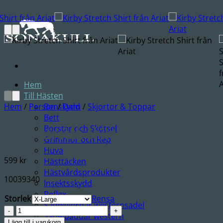
Hem
Till Hästen
Hem
/
Person
Benskydd
/
Dam
/
Skjortor & Toppar
Bett
Kirby stretch shirt
Borstar och Skötsel
Grimmor och Rep
Huva
599
kr
Hästtäcken
Hästvårdsprodukter
10039340
Insektsskydd
Reflex
Storlek
Rensa
Sadelgjordar westernsadel
Kirby
Sadelpaddar western
stretch
Lägg till i varukorg