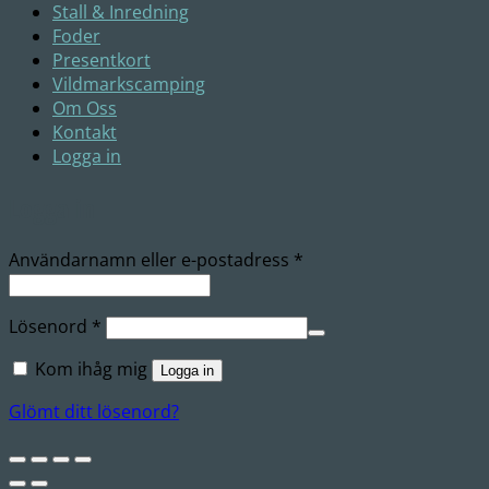
Stall & Inredning
Foder
Presentkort
Vildmarkscamping
Om Oss
Kontakt
Logga in
Logga in
Obligatoriskt
Användarnamn eller e-postadress
*
Obligatoriskt
Lösenord
*
Kom ihåg mig
Logga in
Glömt ditt lösenord?