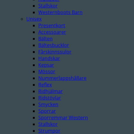
Stallskor
Westernboots Barn
Unisex
Presentkort
Accessoarer
Bälten
Bältesbucklor
Fårskinnssulor
Handskar
Kepsar
Mössor
Nummerlappshållare
Reflex
Ridhjälmar
Ridstövlar
Smycken
Sporrar
Sporremmar Western
Stallskor
Strumpor