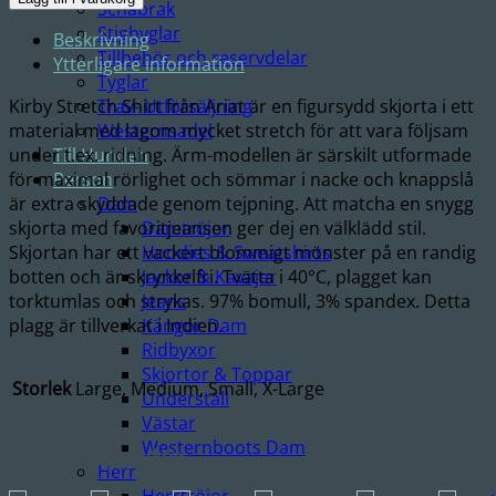
Schabrak
shirt
Stigbyglar
Beskrivning
mängd
Tillbehör och reservdelar
Ytterligare information
Tyglar
Kirby Stretch Shirt från Ariat är en figursydd skjorta i ett
Trav- Utförsäljning
material med lagom mycket stretch för att vara följsam
Westernsadel
under t.ex. ridning. Ärm-modellen är särskilt utformade
Till Hunden
för maximal rörlighet och sömmar i nacke och knappslå
Person
är extra skyddade genom tejpning. Att matcha en snygg
Dam
skjorta med favoritjeansen ger dej en välklädd stil.
Damtröjor
Skjortan har ett vackert blommigt mönster på en randig
Hoodies & Sweatshirts
botten och är skrynkelfri. Tvätta i 40°C, plagget kan
Jackor & Kavajer
torktumlas och strykas. 97% bomull, 3% spandex. Detta
Jeans
plagg är tillverkat i Indien.
Kängor Dam
Ridbyxor
Skjortor & Toppar
Storlek
Large, Medium, Small, X-Large
Underställ
Västar
Westernboots Dam
Relaterade produkter
Herr