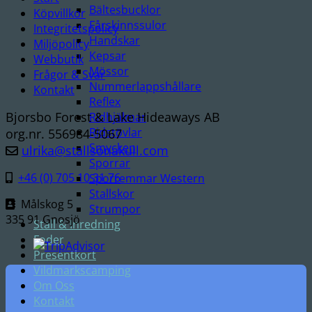
Bältesbucklor
Köpvillkor
Fårskinnssulor
Integritetspolicy
Handskar
Miljöpolicy
Kepsar
Webbutik
Mössor
Frågor & Svar
Nummerlappshållare
Kontakt
Reflex
Bjorsbo Forest & Lake Hideaways AB
Ridhjälmar
Ridstövlar
org.nr. 556984-5067
Smycken
ulrika@stallsonakull.com
Sporrar
+46 (0) 705 10 31 76
Sporremmar Western
Stallskor
Målskog 5
Strumpor
335 91 Gnosjö
Stall & Inredning
Foder
Presentkort
Vildmarkscamping
Om Oss
Kontakt