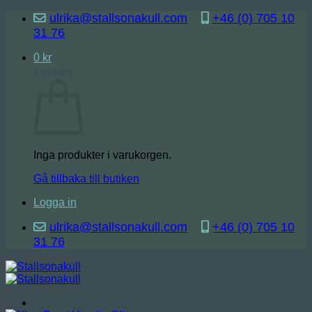
Skip
ulrika@stallsonakull.com
+46 (0) 705 10
to
31 76
content
0
kr
Varukorg
Inga produkter i varukorgen.
Gå tillbaka till butiken
Logga in
ulrika@stallsonakull.com
+46 (0) 705 10
31 76