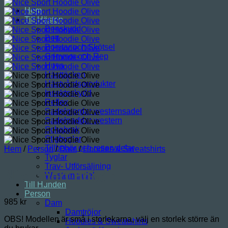
Hem
Till Hästen
Benskydd
Bett
Borstar och Skötsel
Grimmor och Rep
Huva
Hästtäcken
Hästvårdsprodukter
Insektsskydd
Reflex
Sadelgjordar westernsadel
Sadelpaddar western
Schabrak
Stigbyglar
Tillbehör och reservdelar
Hem
/
Person
/
Dam
/
Hoodies & Sweatshirts
Tyglar
Trav- Utförsäljning
Nice Sport Hoodie
Westernsadel
Till Hunden
Person
985
kr
Dam
Damtröjor
OBS! Modellen är små i storlekarna, välj en storlek större än
Hoodies & Sweatshirts