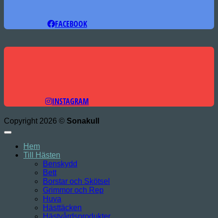
FACEBOOK
INSTAGRAM
Copyright 2026 ©
Sonakull
Hem
Till Hästen
Benskydd
Bett
Borstar och Skötsel
Grimmor och Rep
Huva
Hästtäcken
Hästvårdsprodukter