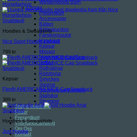
Westernboots Barn
Unisex
Presentkort
Accessoarer
Snabbkoll
Bälten
Bältesbucklor
Hoodies & Sweatshirts
Fårskinnssulor
Handskar
Nice Sport Hoodie Ljusgrå
Kepsar
Mössor
799
kr
Nummerlappshållare
Reflex
Ridhjälmar
Snabbkoll
Ridstövlar
Kepsar
Smycken
Sporrar
Flexfit AMERICANA NICE Cap Snapback
Sporremmar Western
Stallskor
389
kr
Strumpor
Stall & Inredning
Snabbkoll
Foder
Presentkort
Hoodies & Sweatshirts
Vildmarkscamping
Om Oss
Just Hoodie
Kontakt