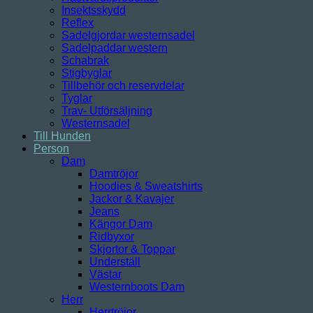
Insektsskydd
Reflex
Sadelgjordar westernsadel
Sadelpaddar western
Schabrak
Stigbyglar
Tillbehör och reservdelar
Tyglar
Trav- Utförsäljning
Westernsadel
Till Hunden
Person
Dam
Damtröjor
Hoodies & Sweatshirts
Jackor & Kavajer
Jeans
Kängor Dam
Ridbyxor
Skjortor & Toppar
Underställ
Västar
Westernboots Dam
Herr
Herrtröjor