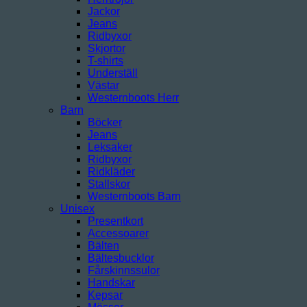
Jackor
Jeans
Ridbyxor
Skjortor
T-shirts
Underställ
Västar
Westernboots Herr
Barn
Böcker
Jeans
Leksaker
Ridbyxor
Ridkläder
Stallskor
Westernboots Barn
Unisex
Presentkort
Accessoarer
Bälten
Bältesbucklor
Fårskinnssulor
Handskar
Kepsar