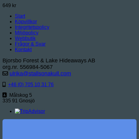
649
kr
Start
Köpvillkor
Integritetspolicy
Miljöpolicy
Webbutik
Frågor & Svar
Kontakt
Bjorsbo Forest & Lake Hideaways AB
org.nr. 556984-5067
ulrika@stallsonakull.com
+46 (0) 705 10 31 76
Målskog 5
335 91 Gnosjö