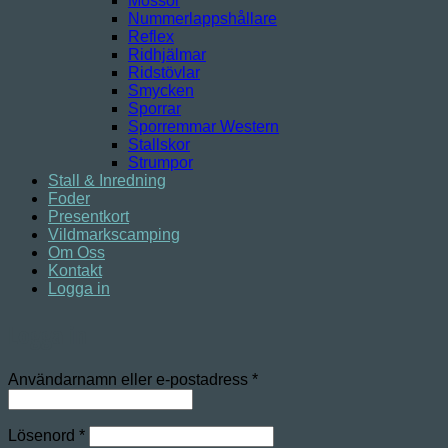
Mössor
Nummerlappshållare
Reflex
Ridhjälmar
Ridstövlar
Smycken
Sporrar
Sporremmar Western
Stallskor
Strumpor
Stall & Inredning
Foder
Presentkort
Vildmarkscamping
Om Oss
Kontakt
Logga in
Logga in
Obligatoriskt
Användarnamn eller e-postadress
*
Obligatoriskt
Lösenord
*